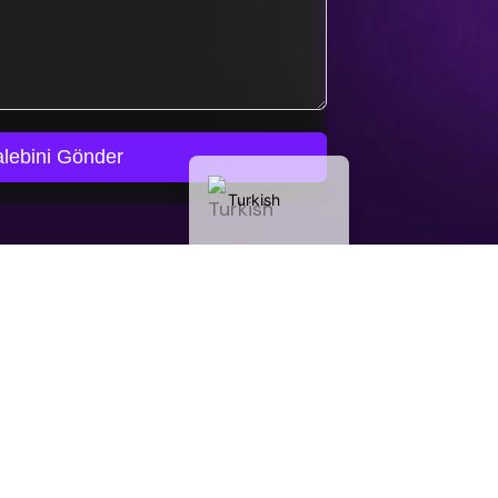
Arabic
Chinese
Russian
German
English
lebini Gönder
Turkish
Güncel kalın!
öndermeyecek, verilerinizi paylaşmayacağız.