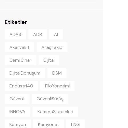
Etiketler
ADAS
ADR
AI
Akaryakıt
AraçTakip
CemilCinar
Dijital
DijitalDönüşüm
DSM
Endüstri40
FiloYönetimi
Güvenli
GüvenliSürüş
INNOVA
KameraSistemleri
Kamyon
Kamyonet
LNG