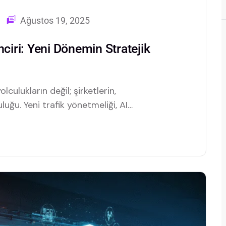
Ağustos 19, 2025
nciri: Yeni Dönemin Stratejik
lculukların değil; şirketlerin,
uğu. Yeni trafik yönetmeliği, AI
e araç takip çözümleri ile
mlıyor.