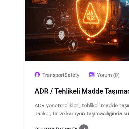
TransportSafety
Yorum (0)
ADR / Tehlikeli Madde Taşımacı
ADR yönetmelikleri, tehlikeli madde taşım
Tanker, tır ve kamyon taşımacılığında sür
ve dijital dönüşüm kritik rol oynuyor.