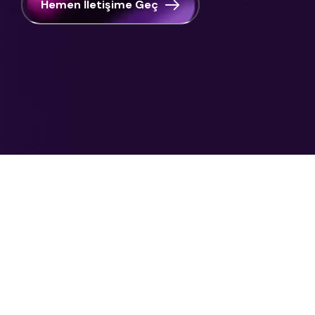
Hemen İletişime Geç
Ke
Uçtan uca sunduğumuz hizmetler ile
Ha
tüm sürüşünüzü güvenli hale getirmek
için kurumunuza destek oluyoruz.
Hiz
AI 