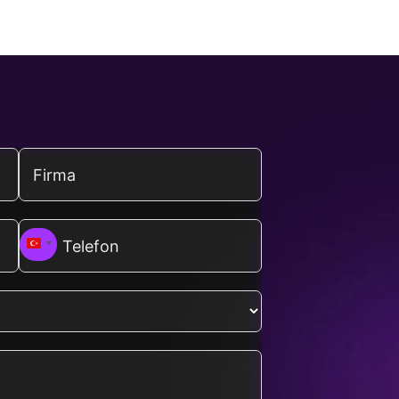
Turkey
+90
Dutch
Azerbaijani