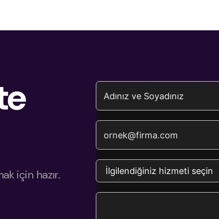
te
k için hazır.