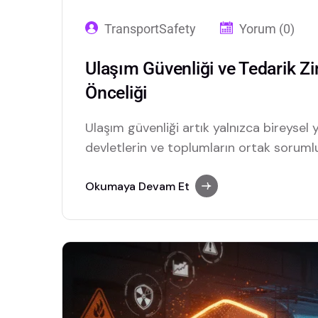
TransportSafety
Yorum (0)
Ulaşım Güvenliği ve Tedarik Zi
Önceliği
Ulaşım güvenliği artık yalnızca bireysel yo
devletlerin ve toplumların ortak sorumlul
destekli telematics kamera sistemleri v
tedarik zincirinde güvenliği yeniden tanı
Okumaya Devam Et