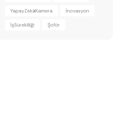
YapayZekâKamera
İnovasyon
İşSürekliliği
Şoför