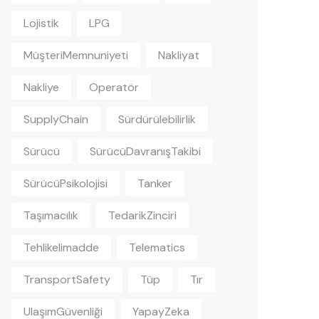
Lojistik
LPG
MüşteriMemnuniyeti
Nakliyat
Nakliye
Operatör
SupplyChain
Sürdürülebilirlik
Sürücü
SürücüDavranışTakibi
SürücüPsikolojisi
Tanker
Taşımacılık
TedarikZinciri
Tehlikelimadde
Telematics
TransportSafety
Tüp
Tır
UlaşımGüvenliği
YapayZeka