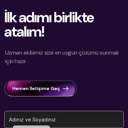
İlk adımı birlikte
atalım!
Uzman ekibimiz size en uygun çözümü sunmak
için hazır.
Dutch
Azerbaijani
Arabic
Hemen İletişime Geç
Chinese
Russian
German
English