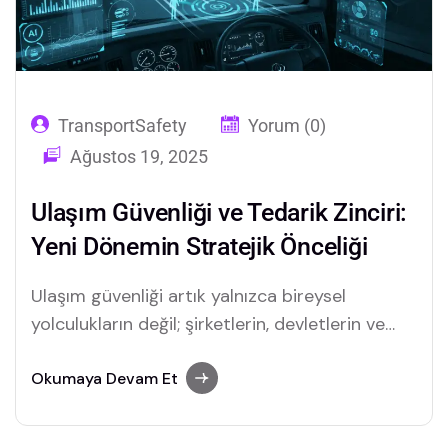
TransportSafety
Yorum (0)
Ağustos 19, 2025
Ulaşım Güvenliği ve Tedarik Zinciri:
Yeni Dönemin Stratejik Önceliği
Ulaşım güvenliği artık yalnızca bireysel
yolculukların değil; şirketlerin, devletlerin ve
toplumların ortak sorumluluğu. Yeni trafik
yönetmeliği, AI destekli telematics kamera
Okumaya Devam Et
sistemleri ve araç takip çözümleri ile tedarik
zincirinde güvenliği yeniden tanımlıyor.