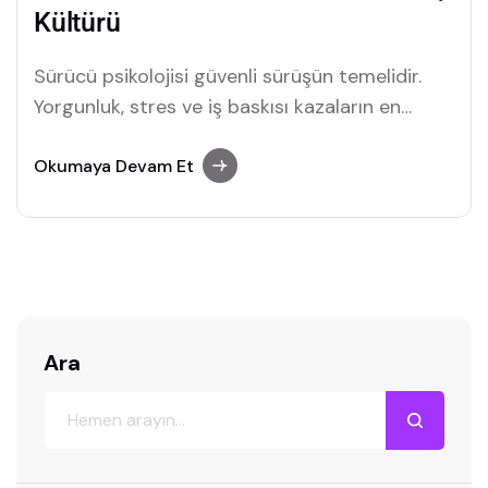
Kültürü
Sürücü psikolojisi güvenli sürüşün temelidir.
Yorgunluk, stres ve iş baskısı kazaların en
büyük nedenleri arasında. Şirketler sürüş
güvenliği kültürünü nasıl geliştirebilir?
Okumaya Devam Et
Ara