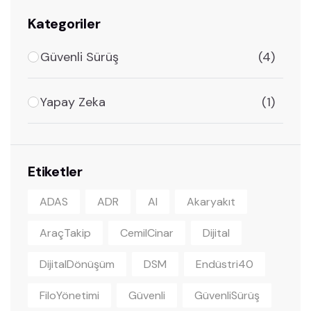
Kategoriler
Güvenli Sürüş
(4)
Yapay Zeka
(1)
Etiketler
ADAS
ADR
AI
Akaryakıt
AraçTakip
CemilCinar
Dijital
DijitalDönüşüm
DSM
Endüstri40
FiloYönetimi
Güvenli
GüvenliSürüş