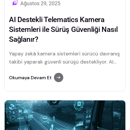
Ağustos 29, 2025
AI Destekli Telematics Kamera
Sistemleri ile Sürüş Güvenliği Nasıl
Sağlanır?
Yapay zekâ kamera sistemleri sürücü davranış
takibi yaparak güvenli sürüşü destekliyor. AI
teknolojisi ile kazaların önüne geçmek ve filo
yönetimini geliştirmek artık mümkün.
Okumaya Devam Et