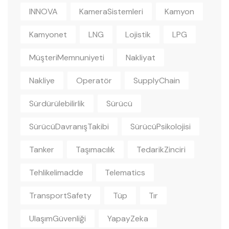
INNOVA
KameraSistemleri
Kamyon
Kamyonet
LNG
Lojistik
LPG
MüşteriMemnuniyeti
Nakliyat
Nakliye
Operatör
SupplyChain
Sürdürülebilirlik
Sürücü
SürücüDavranışTakibi
SürücüPsikolojisi
Tanker
Taşımacılık
TedarikZinciri
Tehlikelimadde
Telematics
TransportSafety
Tüp
Tır
UlaşımGüvenliği
YapayZeka