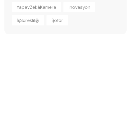
YapayZekâKamera
İnovasyon
İşSürekliliği
Şoför