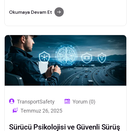
kamyon taşımacılığında sürücü eğitimi, araç
teknolojileri ve dijital dönüşüm kritik rol
Okumaya Devam Et
oynuyor.
TransportSafety
Yorum (0)
Temmuz 26, 2025
Sürücü Psikolojisi ve Güvenli Sürüş