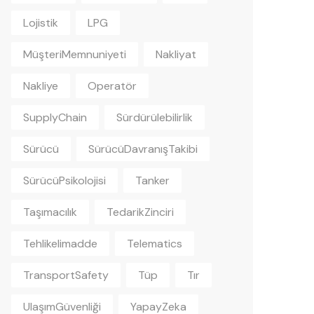
Lojistik
LPG
MüşteriMemnuniyeti
Nakliyat
Nakliye
Operatör
SupplyChain
Sürdürülebilirlik
Sürücü
SürücüDavranışTakibi
SürücüPsikolojisi
Tanker
Taşımacılık
TedarikZinciri
Tehlikelimadde
Telematics
TransportSafety
Tüp
Tır
UlaşımGüvenliği
YapayZeka