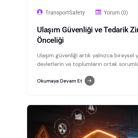
TransportSafety
Yorum (0)
Ulaşım Güvenliği ve Tedarik Zi
Önceliği
Ulaşım güvenliği artık yalnızca bireysel yo
devletlerin ve toplumların ortak sorumlul
destekli telematics kamera sistemleri v
tedarik zincirinde güvenliği yeniden tanı
Okumaya Devam Et