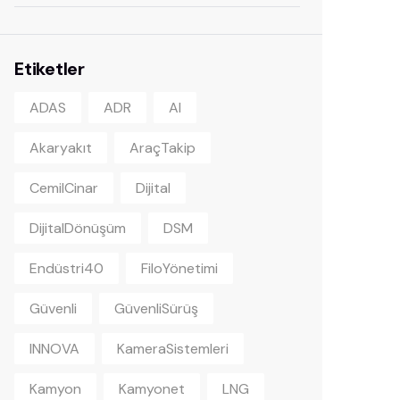
Etiketler
ADAS
ADR
AI
Akaryakıt
AraçTakip
CemilCinar
Dijital
DijitalDönüşüm
DSM
Endüstri40
FiloYönetimi
Güvenli
GüvenliSürüş
INNOVA
KameraSistemleri
Kamyon
Kamyonet
LNG