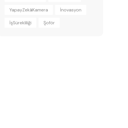
YapayZekâKamera
İnovasyon
İşSürekliliği
Şoför