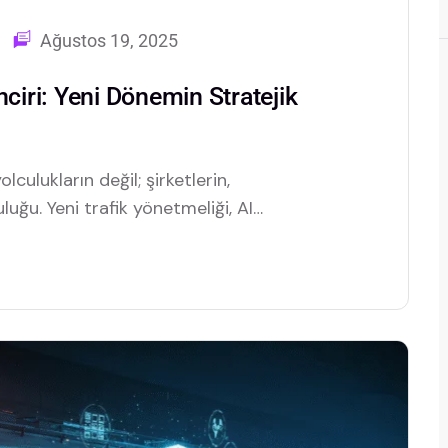
Ağustos 19, 2025
nciri: Yeni Dönemin Stratejik
lculukların değil; şirketlerin,
uğu. Yeni trafik yönetmeliği, AI
e araç takip çözümleri ile
mlıyor.