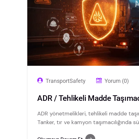
TransportSafety
Yorum (0)
ADR / Tehlikeli Madde Taşımacı
ADR yönetmelikleri, tehlikeli madde taşım
Tanker, tır ve kamyon taşımacılığında sür
ve dijital dönüşüm kritik rol oynuyor.