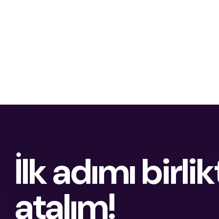
İlk adımı birlik
atalım!