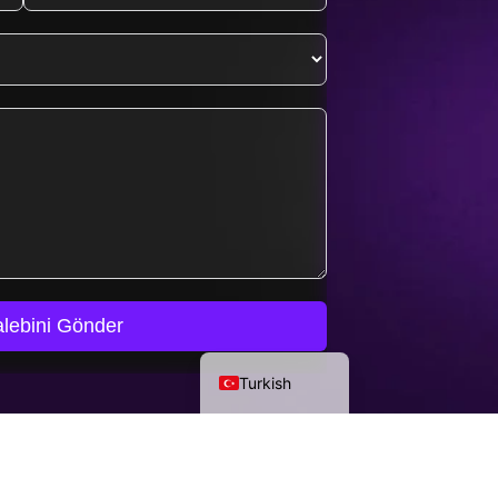
+90
Dutch
Azerbaijani
Arabic
Chinese
Russian
German
lebini Gönder
English
Turkish
Güncel kalın!