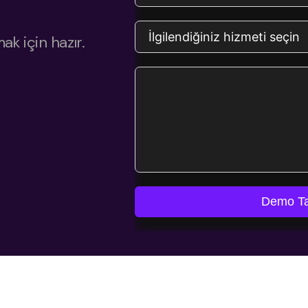
k için hazır.
Demo Ta
şfet: