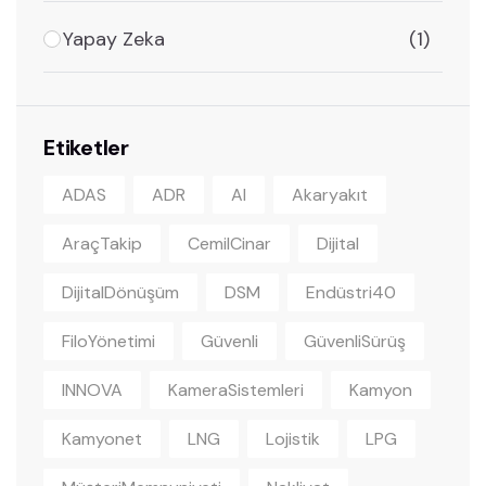
Yapay Zeka
(1)
Etiketler
ADAS
ADR
AI
Akaryakıt
AraçTakip
CemilCinar
Dijital
DijitalDönüşüm
DSM
Endüstri40
FiloYönetimi
Güvenli
GüvenliSürüş
INNOVA
KameraSistemleri
Kamyon
Kamyonet
LNG
Lojistik
LPG