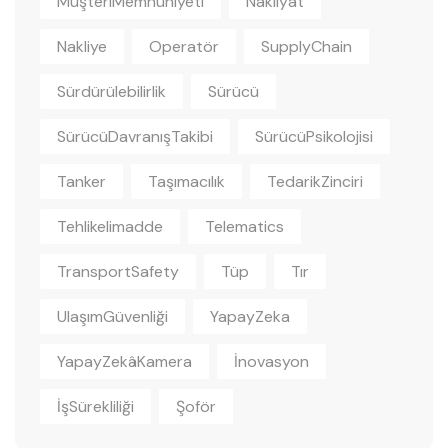
MüşteriMemnuniyeti
Nakliyat
Nakliye
Operatör
SupplyChain
Sürdürülebilirlik
Sürücü
SürücüDavranışTakibi
SürücüPsikolojisi
Tanker
Taşımacılık
TedarikZinciri
Tehlikelimadde
Telematics
TransportSafety
Tüp
Tır
UlaşımGüvenliği
YapayZeka
YapayZekâKamera
İnovasyon
İşSürekliliği
Şoför