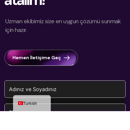
atalım!
Uzman ekibimiz size en uygun çözümü sunmak
için hazır.
Dutch
Azerbaijani
Arabic
Hemen İletişime Geç
Chinese
Russian
German
English
Turkish