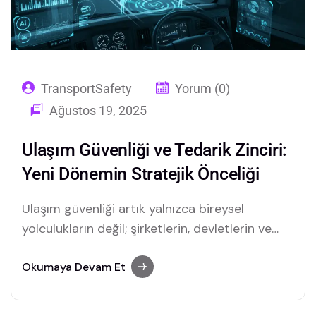
TransportSafety
Yorum (0)
Ağustos 19, 2025
Ulaşım Güvenliği ve Tedarik Zinciri:
Yeni Dönemin Stratejik Önceliği
Ulaşım güvenliği artık yalnızca bireysel
yolculukların değil; şirketlerin, devletlerin ve
toplumların ortak sorumluluğu. Yeni trafik
yönetmeliği, AI destekli telematics kamera
Okumaya Devam Et
sistemleri ve araç takip çözümleri ile tedarik
zincirinde güvenliği yeniden tanımlıyor.