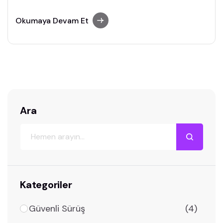
kamyon taşımacılığında sürücü eğitimi, araç
teknolojileri ve dijital dönüşüm kritik rol
Okumaya Devam Et
oynuyor.
Ara
Kategoriler
Güvenli Sürüş
(4)