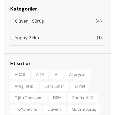
Kategoriler
Güvenli Sürüş
(4)
Yapay Zeka
(1)
Etiketler
ADAS
ADR
AI
Akaryakıt
AraçTakip
CemilCinar
Dijital
DijitalDönüşüm
DSM
Endüstri40
FiloYönetimi
Güvenli
GüvenliSürüş