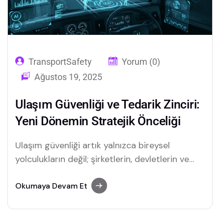
TransportSafety
Yorum (0)
Ağustos 19, 2025
Ulaşım Güvenliği ve Tedarik Zinciri:
Yeni Dönemin Stratejik Önceliği
Ulaşım güvenliği artık yalnızca bireysel
yolculukların değil; şirketlerin, devletlerin ve
toplumların ortak sorumluluğu. Yeni trafik
yönetmeliği, AI destekli telematics kamera
Okumaya Devam Et
sistemleri ve araç takip çözümleri ile tedarik
zincirinde güvenliği yeniden tanımlıyor.