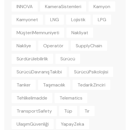
INNOVA
KameraSistemleri
Kamyon
Kamyonet
LNG
Lojistik
LPG
MüşteriMemnuniyeti
Nakliyat
Nakliye
Operatör
SupplyChain
Sürdürülebilirlik
Sürücü
SürücüDavranışTakibi
SürücüPsikolojisi
Tanker
Taşımacılık
TedarikZinciri
Tehlikelimadde
Telematics
TransportSafety
Tüp
Tır
UlaşımGüvenliği
YapayZeka