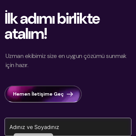
İlk adımı birlikte
atalım!
Uzman ekibimiz size en uygun çözümü sunmak
için hazır.
Dutch
Azerbaijani
Arabic
Hemen İletişime Geç
Chinese
Russian
German
English