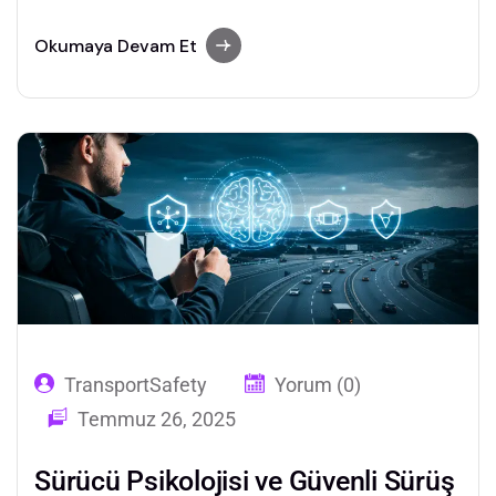
kamyon taşımacılığında sürücü eğitimi, araç
teknolojileri ve dijital dönüşüm kritik rol
Okumaya Devam Et
oynuyor.
TransportSafety
Yorum (0)
Temmuz 26, 2025
Sürücü Psikolojisi ve Güvenli Sürüş