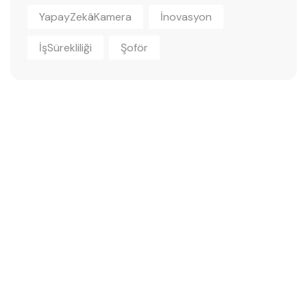
YapayZekâKamera
İnovasyon
İşSürekliliği
Şoför