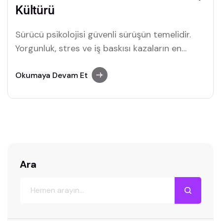
Kültürü
Sürücü psikolojisi güvenli sürüşün temelidir.
Yorgunluk, stres ve iş baskısı kazaların en
büyük nedenleri arasında. Şirketler sürüş
güvenliği kültürünü nasıl geliştirebilir?
Okumaya Devam Et
Ara