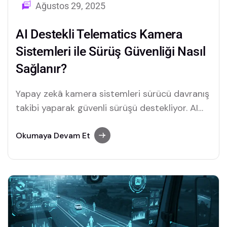
Ağustos 29, 2025
AI Destekli Telematics Kamera
Sistemleri ile Sürüş Güvenliği Nasıl
Sağlanır?
Yapay zekâ kamera sistemleri sürücü davranış
takibi yaparak güvenli sürüşü destekliyor. AI
teknolojisi ile kazaların önüne geçmek ve filo
yönetimini geliştirmek artık mümkün.
Okumaya Devam Et